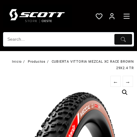
Saltar
al
contenido
Inicio
Productos
CUBIERTA VITTORIA MEZCAL XC RACE BROWN
29X2.4 TR
←
→