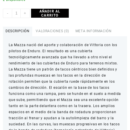
AÑADIR AL
CUBIERTA
-
+
CARRITO
VITTORIA
MAZZA
29X2.4
DESCRIPCIÓN
VALORACIONES (0)
META INFORMACIÓN
TRAIL
cantidad
La Mazza nació del aporte y colaboración de Vittoria con los
pilotos de Enduro. El resultado es una cubierta
tecnológicamente avanzada que ha llevado a otro nivel el
rendimiento de las cubiertas de Enduro para terrenos mixtos.
La Mazza tiene un patrón de tacos céntricos bien definidos y
las profundas muescas en los tacos en la dirección de
rotación permiten que la cubierta ruede rápidamente en los
cambios de dirección. El escalón en la base de los tacos
funciona como una rampa, pero se hunde en el suelo a medida
que sube, permitiendo que el Mazza sea una excelente opción
tanto en la parte delantera como en la trasera. Los amplios
espacios en el medio de la banda de rodadura proporcionan
tracción al frenar y ayudan a la autolimpieza del barro y la
suciedad. En las curvas, las muescas progresivas en los tacos