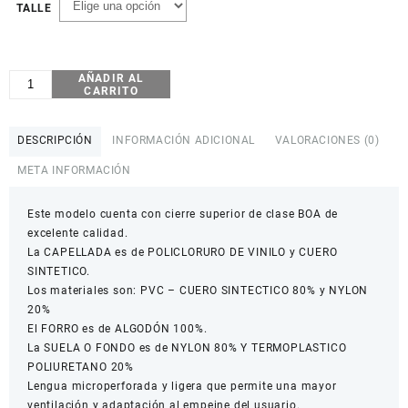
TALLE
AÑADIR AL
ZAPATILLA
CARRITO
SBK
MTB
SBK
DESCRIPCIÓN
INFORMACIÓN ADICIONAL
VALORACIONES (0)
SQ916-
META INFORMACIÓN
2202
cantidad
Este modelo cuenta con cierre superior de clase BOA de
excelente calidad.
La CAPELLADA es de POLICLORURO DE VINILO y CUERO
SINTETICO.
Los materiales son: PVC – CUERO SINTECTICO 80% y NYLON
20%
El FORRO es de ALGODÓN 100%.
La SUELA O FONDO es de NYLON 80% Y TERMOPLASTICO
POLIURETANO 20%
Lengua microperforada y ligera que permite una mayor
ventilación y adaptación al empeine del usuario.