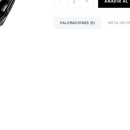
-
+
AÑADIR AL
PLASTICO
THINKRIDER
NEGRO
cantidad
VALORACIONES (0)
META INFO