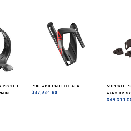
 PROFILE
PORTABIDON ELITE ALA
SOPORTE PR
$
37,984.80
RMIN
AERO DRIN
$
49,300.0