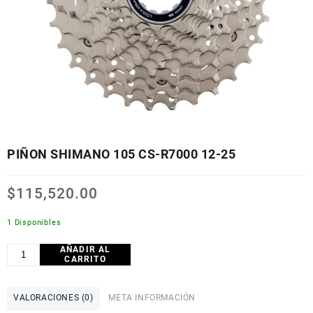
PIÑON SHIMANO 105 CS-R7000 12-25
$
115,520.00
1 Disponibles
AÑADIR AL
PIÑON
CARRITO
SHIMANO
105
CS-
VALORACIONES (0)
META INFORMACIÓN
R7000