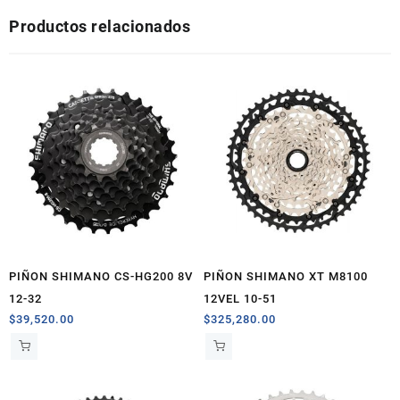
12-
Productos relacionados
25
cantidad
PIÑON SHIMANO CS-HG200 8V
PIÑON SHIMANO XT M8100
12-32
12VEL 10-51
$
39,520.00
$
325,280.00