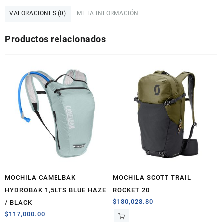
ARETE
18
VALORACIONES (0)
META INFORMACIÓN
1.5L
DEEP
Productos relacionados
TEAL
/
HOT
CORAL
cantidad
MOCHILA CAMELBAK
MOCHILA SCOTT TRAIL
HYDROBAK 1,5LTS BLUE HAZE
ROCKET 20
$
180,028.80
/ BLACK
$
117,000.00