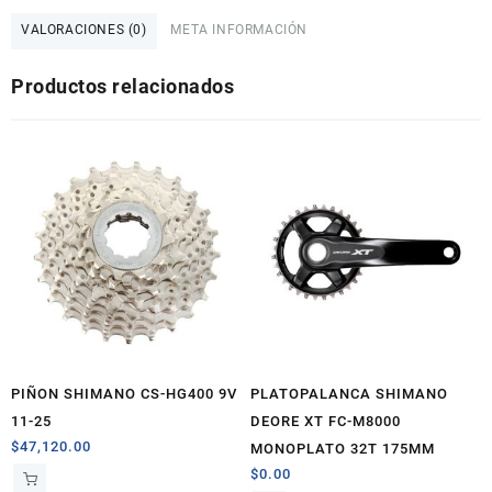
CAMBIO
SHIMANO
VALORACIONES (0)
META INFORMACIÓN
DEORE
M6100
Productos relacionados
12VEL
DERECHA
cantidad
PIÑON SHIMANO CS-HG400 9V
PLATOPALANCA SHIMANO
11-25
DEORE XT FC-M8000
$
47,120.00
MONOPLATO 32T 175MM
$
0.00