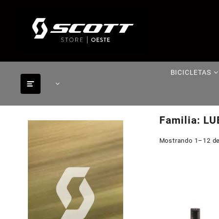
Saltar
al
contenido
BICICLETAS
Familia:
LU
Mostrando 1–12 de