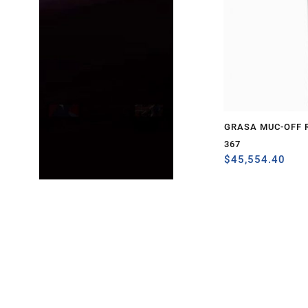
GRASA MUC-OFF 
367
$
45,554.40