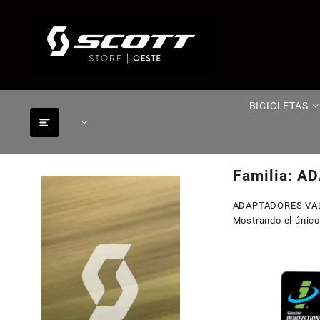
Saltar
al
contenido
BICICLETAS
Familia:
AD
ADAPTADORES VA
Mostrando el único